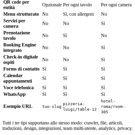
QR code per
Opzionale
Per ogni tavolo
Per ogni camera
entità
Menu strutturato
No
Sì, con allergeni
No
Servizi per
No
No
Sì
camera
Prenotazione
No
Sì
No
tavolo
Booking Engine
No
No
Sì
integrato
Check-in digitale
No
No
Sì
ospiti
Forms di contatto
Sì
Sì
Sì
Calendar
Sì
Sì
Sì
appuntamenti
Voce telefonica
Sì
Sì
Sì
WhatsApp
Sì
Sì
Sì
hotel-
pizzeria-
Esempio URL
tuo-slug
roma/room-
luigi/table-12
305
Tutti i tre tipi supportano allo stesso modo: crawler, file, articoli,
traduzioni, design, integrazioni, team multi-utente, analytics, privacy.