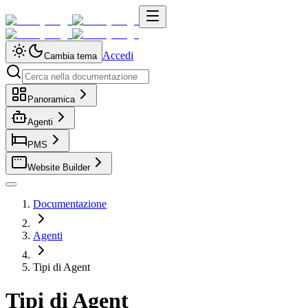
Accedi
Cambia tema
Panoramica
Agenti
PMS
Website Builder
Documentazione
Agenti
Tipi di Agent
Tipi di Agent