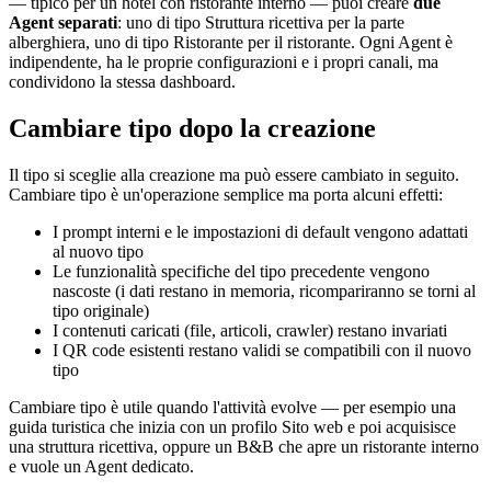
— tipico per un hotel con ristorante interno — puoi creare
due
Agent separati
: uno di tipo Struttura ricettiva per la parte
alberghiera, uno di tipo Ristorante per il ristorante. Ogni Agent è
indipendente, ha le proprie configurazioni e i propri canali, ma
condividono la stessa dashboard.
Cambiare tipo dopo la creazione
Il tipo si sceglie alla creazione ma può essere cambiato in seguito.
Cambiare tipo è un'operazione semplice ma porta alcuni effetti:
I prompt interni e le impostazioni di default vengono adattati
al nuovo tipo
Le funzionalità specifiche del tipo precedente vengono
nascoste (i dati restano in memoria, ricompariranno se torni al
tipo originale)
I contenuti caricati (file, articoli, crawler) restano invariati
I QR code esistenti restano validi se compatibili con il nuovo
tipo
Cambiare tipo è utile quando l'attività evolve — per esempio una
guida turistica che inizia con un profilo Sito web e poi acquisisce
una struttura ricettiva, oppure un B&B che apre un ristorante interno
e vuole un Agent dedicato.