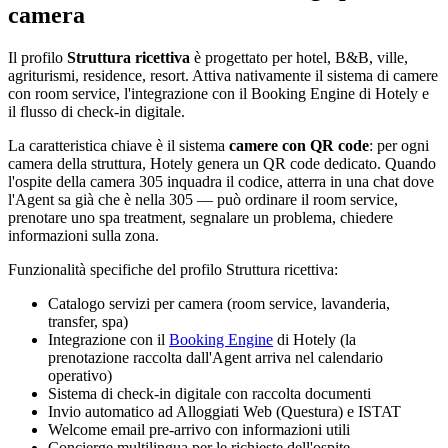
camera
Il profilo
Struttura ricettiva
è progettato per hotel, B&B, ville,
agriturismi, residence, resort. Attiva nativamente il sistema di camere
con room service, l'integrazione con il Booking Engine di Hotely e
il flusso di check-in digitale.
La caratteristica chiave è il sistema
camere con QR code
: per ogni
camera della struttura, Hotely genera un QR code dedicato. Quando
l'ospite della camera 305 inquadra il codice, atterra in una chat dove
l'Agent sa già che è nella 305 — può ordinare il room service,
prenotare uno spa treatment, segnalare un problema, chiedere
informazioni sulla zona.
Funzionalità specifiche del profilo Struttura ricettiva:
Catalogo servizi per camera (room service, lavanderia,
transfer, spa)
Integrazione con il
Booking Engine
di Hotely (la
prenotazione raccolta dall'Agent arriva nel calendario
operativo)
Sistema di check-in digitale con raccolta documenti
Invio automatico ad Alloggiati Web (Questura) e ISTAT
Welcome email pre-arrivo con informazioni utili
Concierge multilingua per le richieste dell'ospite