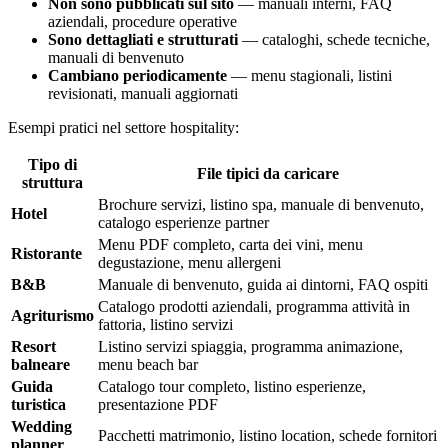
Non sono pubblicati sul sito
— manuali interni, FAQ
aziendali, procedure operative
Sono dettagliati e strutturati
— cataloghi, schede tecniche,
manuali di benvenuto
Cambiano periodicamente
— menu stagionali, listini
revisionati, manuali aggiornati
Esempi pratici nel settore hospitality:
Tipo di
File tipici da caricare
struttura
Brochure servizi, listino spa, manuale di benvenuto,
Hotel
catalogo esperienze partner
Menu PDF completo, carta dei vini, menu
Ristorante
degustazione, menu allergeni
B&B
Manuale di benvenuto, guida ai dintorni, FAQ ospiti
Catalogo prodotti aziendali, programma attività in
Agriturismo
fattoria, listino servizi
Resort
Listino servizi spiaggia, programma animazione,
balneare
menu beach bar
Guida
Catalogo tour completo, listino esperienze,
turistica
presentazione PDF
Wedding
Pacchetti matrimonio, listino location, schede fornitori
planner