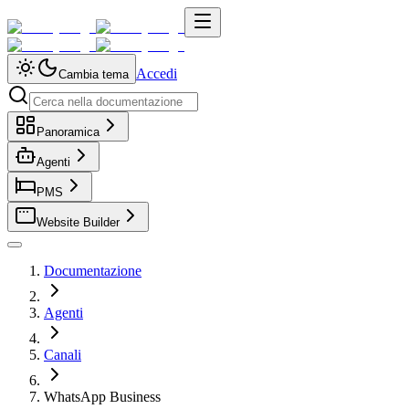
Accedi
Cambia tema
Panoramica
Agenti
PMS
Website Builder
Documentazione
Agenti
Canali
WhatsApp Business